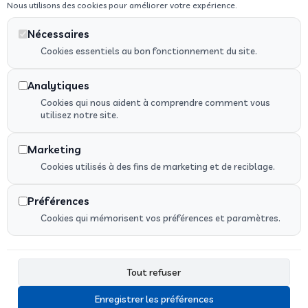
Nous utilisons des cookies pour améliorer votre expérience.
Véhicules adaptés PMR
Nécessaires
Cookies essentiels au bon fonctionnement du site.
Analytiques
Cookies qui nous aident à comprendre comment vous
utilisez notre site.
Recherches Fréquentes
Marketing
Cookies utilisés à des fins de marketing et de reciblage.
Préférences
Cookies qui mémorisent vos préférences et paramètres.
Tout refuser
Des solutions de transport médical, VSL, ambulance
privée ou taxi médicalisé partout à Montfort-sur-Meu
Enregistrer les préférences
et en Ille-et-Vilaine.