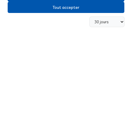
Tout accepter
Nos services
Ambulances et VSL
Taxis conventionnés
Pompes funèbres
Contact
02 99 09 00 83
ambulances-clouet-hubert@orange.fr
2 Bis Rue de Rennes, Montfort-sur-Meu
Liens utiles
Mentions légales
Politique de confidentialité
Plan du site
Accessibilité
Fiche d'établissement google
Flux RSS