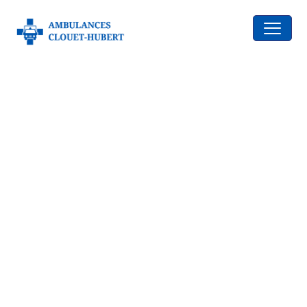
contenu
principal
Entreprise de pompes
funèbres et organisation
d’obsèques à Montfort-sur-
Meu
Perdre un être cher bouleverse tout. Dans ces
moments fragiles, nous sommes là pour vous
accompagner avec respect et bienveillance en vous
aidant à organiser des obsèques simples, dignes et
fidèles à vos souhaits.