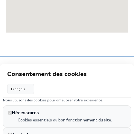
Consentement des cookies
Des solutions de transport médical, VSL, ambulance
privée ou taxi médicalisé partout à Montfort-sur-Meu
Nous utilisons des cookies pour améliorer votre expérience.
et en Ille-et-Vilaine.
Nécessaires
Nos services
Cookies essentiels au bon fonctionnement du site.
Ambulances et VSL
Taxis conventionnés