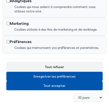
Analytiques
Pompes funèbres
Cookies qui nous aident à comprendre comment vous
utilisez notre site.
Contact
02 99 09 00 83
Marketing
ambulances-clouet-hubert@orange.fr
Cookies utilisés à des fins de marketing et de reciblage.
2 Bis Rue de Rennes, Montfort-sur-Meu
Liens utiles
Préférences
Cookies qui mémorisent vos préférences et paramètres.
Mentions légales
Politique de confidentialité
Plan du site
Tout refuser
Accessibilité
Fiche d'établissement google
Enregistrer les préférences
Flux RSS
Tout accepter
Copyright © 2025 • Tous droits réservés • Design
by