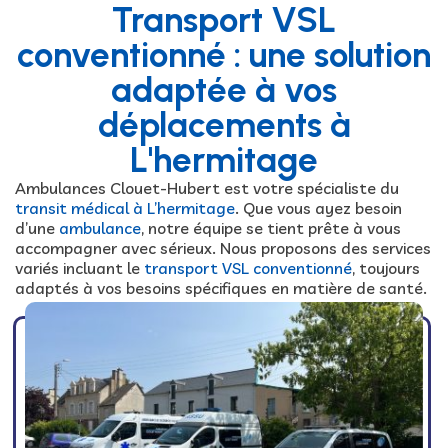
Transport VSL
conventionné : une solution
adaptée à vos
déplacements à
L'hermitage
Ambulances Clouet-Hubert est votre spécialiste du
transit médical à L’hermitage
. Que vous ayez besoin
d’une
ambulance
, notre équipe se tient prête à vous
accompagner avec sérieux. Nous proposons des services
variés incluant le
transport VSL conventionné
, toujours
adaptés à vos besoins spécifiques en matière de santé.