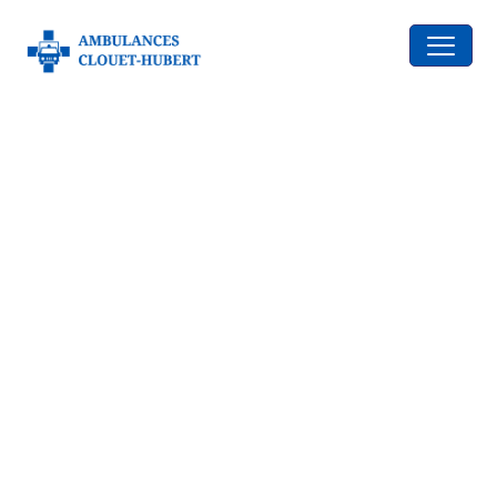
contenu
principal
Service ambulancier et
VSL à Montfort-sur-Meu
Nous vous accompagnons dans vos déplacements
vers les infrastructures médicales.